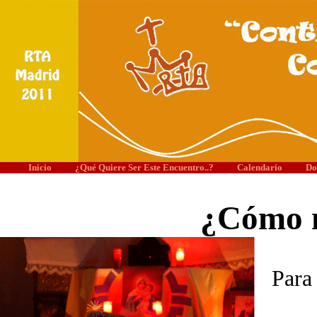
Inicio
¿Qué Quiere Ser Este Encuentro..?
Calendario
Do
¿Cómo m
Para 